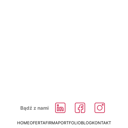
biuro@evito.pl
Chcesz działać?
Porozmawiajmy
56 674 24 42
Bądź z nami
HOME
OFERTA
FIRMA
PORTFOLIO
BLOG
KONTAKT