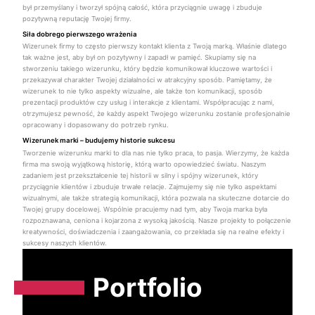
był przemyślany i tworzył spójną całość, która przyciągnie uwagę i zbuduje
pozytywną reputację Twojej firmy.
Siła dobrego pierwszego wrażenia
Wizerunek firmy to często pierwszy kontakt klienta z Twoją marką. Właśnie dlatego
tak ważne jest, aby był on pozytywny i zapadł w pamięć. Skupiamy się na
stworzeniu takiego wizerunku, który będzie komunikował kluczowe wartości i
przekazywał charakter Twojej działalności w atrakcyjny sposób. Pamiętamy, że
wizerunek to nie tylko aspekty wizualne, ale także ton komunikacji, sposób
prezentacji produktów czy usług i interakcje z klientami. Współpracując z nami,
otrzymujesz pewność, że każdy aspekt Twojego wizerunku zostanie profesjonalnie
opracowany i dopasowany do potrzeb rynku.
Wizerunek marki – budujemy historie sukcesu
Tworzenie wizerunku marki to dla nas nie tylko praca, to pasja. Wierzymy, że każda
firma ma swoją wyjątkową historię, którą warto opowiedzieć światu. Naszym
zadaniem jest przekształcenie tej historii w silny i spójny wizerunek, który
przyciągnie klientów i zbuduje trwałe relacje. Zajmujemy się nie tylko aspektami
wizualnymi, ale także strategią komunikacji, która pozwala na skuteczne dotarcie do
Twojej grupy docelowej. Wspólnie pracujemy nad tym, aby Twoja marka była
rozpoznawana, ceniona i kojarzona z wysoką jakością. Nasze projekty to połączenie
kreatywności, doświadczenia i zaangażowania, co przekłada się na realne efekty i
sukcesy naszych klientów.
Portfolio