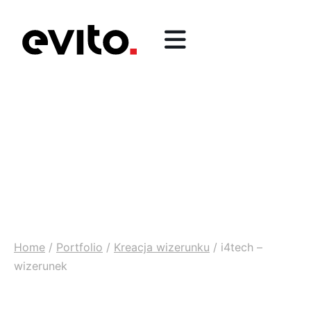
Home
/
Portfolio
/
Kreacja wizerunku
/
i4tech –
wizerunek