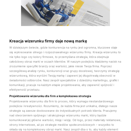
Kreacja wizerunku firmy daje nową markę
W dzisiejszym świecie, gdzie konkurencja na rynku jest ogromna, kluczowe staje
się wykreowanie silnego i rozpoznawalnego wizerunku firmy. Kreacja wizerunku to
nie tylko logo czy kolory firmowe, to przemyślana strategia, która obejmuje
całościowy obraz marki w oczach klientów. W naszym podejściu kładziemy nacisk na
zrozumienie specyfiki branży oraz wartości, jakie niesie Twoja firma. Poprzez
szczegółową analizę rynku, konkurencji oraz grupy docelowej, tworzymy strategię
wizerunkową, która wyróżni Twoją markę i zapewni jej długotrwałą obecność w
świadomości odbiorców. Nasz zespół specjalistów z dziedziny marketingu, grafiki i
komunikacji, pracuje na każdym etapie projektowania, aby zapewnić spójność i
efektywność przekazu.
Projektowanie wizerunku dla firm a kompleksowa strategia
Projektowanie wizerunku dla firm to proces, który wymaga niestandardowego
podejścia i kreatywności. Rozumiemy, że każda firma jest unikalna, dlatego nasze
strategie są zawsze dostosowane do indywidualnych potrzeb klienta. Pracujemy
nad stworzeniem spójnego i atrakcyjnego wizerunku marki, który będzie
komunikował jej główne wartości, misję i wizję. Od logo, przez materiały reklamowe,
strony internetowe, aż po strategie mediów społecznościowych – wszystko to
składa się na kompleksowy obraz marki. Nasz zespół dba o to, aby każdy element