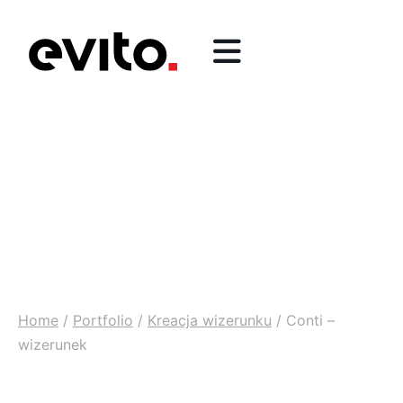
Home
/
Portfolio
/
Kreacja wizerunku
/
Conti –
wizerunek