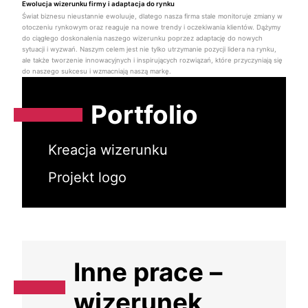
Ewolucja wizerunku firmy i adaptacja do rynku
Świat biznesu nieustannie ewoluuje, dlatego nasza firma stale monitoruje zmiany w
otoczeniu rynkowym oraz reaguje na nowe trendy i oczekiwania klientów. Dążymy
do ciągłego doskonalenia naszego wizerunku poprzez adaptację do nowych
sytuacji i wyzwań. Naszym celem jest nie tylko utrzymanie pozycji lidera na rynku,
ale także tworzenie innowacyjnych i inspirujących rozwiązań, które przyczyniają się
do naszego sukcesu i wzmacniają naszą markę.
Portfolio
Kreacja wizerunku
Projekt logo
Inne prace –
wizerunek