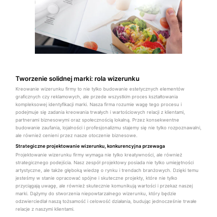
Tworzenie solidnej marki: rola wizerunku
Kreowanie wizerunku firmy to nie tylko budowanie estetycznych elementów
graficznych czy reklamowych, ale przede wszystkim proces kształtowania
kompleksowej identyfikacji marki. Nasza firma rozumie wagę tego procesu i
podejmuje się zadania kreowania trwałych i wartościowych relacji z klientami,
partnerami biznesowymi oraz społecznością lokalną. Przez konsekwentne
budowanie zaufania, lojalności i profesjonalizmu stajemy się nie tylko rozpoznawalni,
ale również cenieni przez nasze otoczenie biznesowe.
Strategiczne projektowanie wizerunku, konkurencyjna przewaga
Projektowanie wizerunku firmy wymaga nie tylko kreatywności, ale również
strategicznego podejścia. Nasz zespół projektowy posiada nie tylko umiejętności
artystyczne, ale także głęboką wiedzę o rynku i trendach branżowych. Dzięki temu
jesteśmy w stanie opracować spójne i skuteczne projekty, które nie tylko
przyciągają uwagę, ale również skutecznie komunikują wartości i przekaz naszej
marki. Dążymy do stworzenia niepowtarzalnego wizerunku, który będzie
odzwierciedlał naszą tożsamość i celowość działania, budując jednocześnie trwałe
relacje z naszymi klientami.